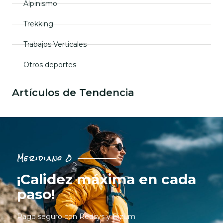
Alpinismo
Trekking
Trabajos Verticales
Otros deportes
Artículos de Tendencia
Meridiano 0
¡Calidez máxima en cada
paso!
Pago seguro con Redsys y Bizum