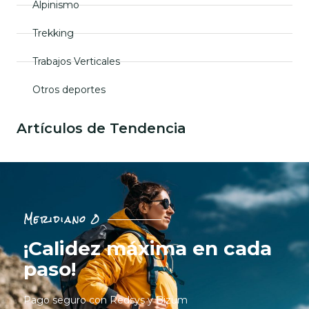
Alpinismo
Trekking
Trabajos Verticales
Otros deportes
Artículos de Tendencia
Meridiano 0
¡Calidez máxima en cada
paso!
Pago seguro con Redsys y Bizum