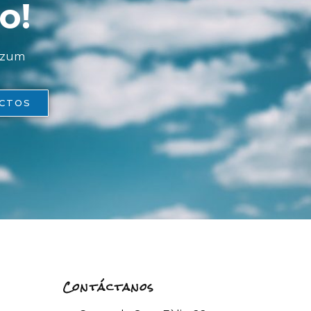
o!
Bizum
CTOS
Contáctanos