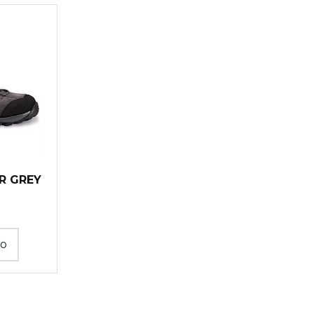
R GREY
to