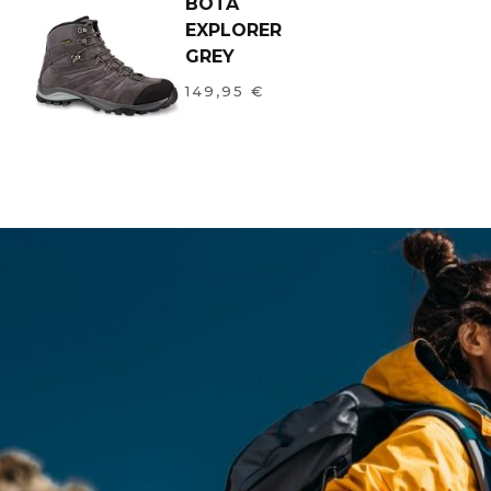
BOTA
EXPLORER
GREY
149,95
€