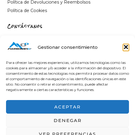
Política de Devoluciones y Reembolsos
Política de Cookies
Contáctanos
Carrer de Sant Fèlix, 22, 12004 Castelló de la Plana,
Castelló
Gestionar consentimiento
964 26 11 16
info@meridiano-0.com
Para ofrecer las mejores experiencias, utilizamos tecnologías como las
cookies para almacenar y/o acceder a la información del dispositivo. El
consentimiento de estas tecnologías nos permitirá procesar datos como
el comportamiento de navegación o las identificaciones únicas en este
sitio. No consentir o retirar el consentimiento, puede afectar
@ 2025 Diseñado by
Clicacs.com
negativamente a ciertas características y funciones.
ACEPTAR
DENEGAR
Financiado por la Unión Europea – NextGenerationEU
VER PREFERENCIAS