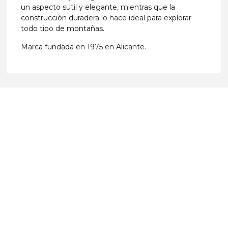
un aspecto sutil y elegante, mientras que la
construcción duradera lo hace ideal para explorar
todo tipo de montañas.
Marca fundada en 1975 en Alicante.
Más Equipamientos
Explora las últimas incorporaciones en equipamiento de
montaña.
VER PRODUCTOS