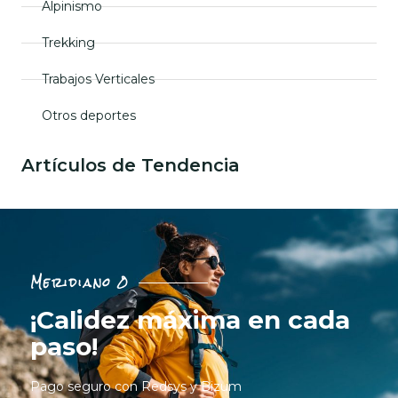
Alpinismo
Trekking
Trabajos Verticales
Otros deportes
Artículos de Tendencia
Meridiano 0
¡Calidez máxima en cada
paso!
Pago seguro con Redsys y Bizum