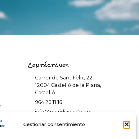
Contáctanos
Carrer de Sant Fèlix, 22,
12004 Castelló de la Plana,
Castelló
964 26 11 16
d
info@meridiano-0.com
ones y
Gestionar consentimiento