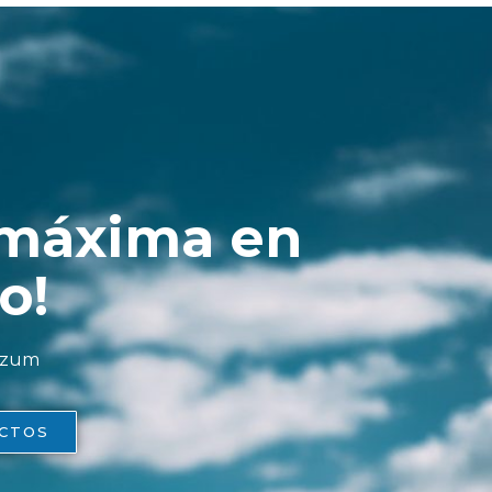
 máxima en
o!
Bizum
CTOS