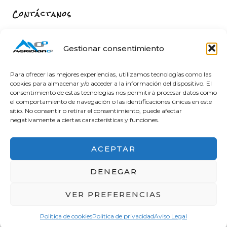
Contáctanos
Carrer de Sant Fèlix, 22, 12004 Castelló de la Plana,
Castelló
Gestionar consentimiento
964 26 11 16
info@meridiano-0.com
Para ofrecer las mejores experiencias, utilizamos tecnologías como las
cookies para almacenar y/o acceder a la información del dispositivo. El
consentimiento de estas tecnologías nos permitirá procesar datos como
el comportamiento de navegación o las identificaciones únicas en este
sitio. No consentir o retirar el consentimiento, puede afectar
@ 2025 Diseñado by
Clicacs.com
negativamente a ciertas características y funciones.
ACEPTAR
DENEGAR
Financiado por la Unión Europea – NextGenerationEU
VER PREFERENCIAS
en el Programa KIT Digital. Plan de Recuperación,
Transformación y Resiliencia de España «Next
Politica de cookies
Politica de privacidad
Aviso Legal
Generation EU». IMPORTE SUBVENCIONADO: 2000.00€