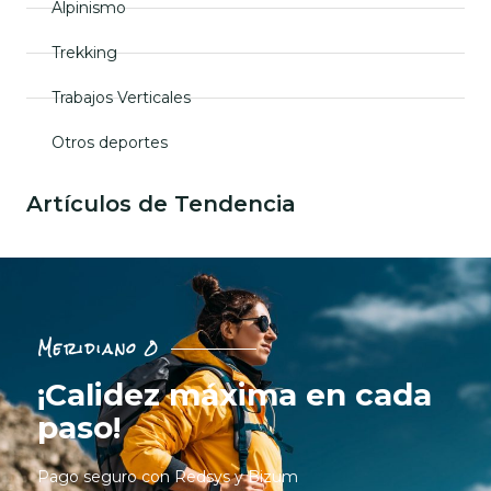
Alpinismo
Trekking
Trabajos Verticales
Otros deportes
Artículos de Tendencia
Meridiano 0
¡Calidez máxima en cada
paso!
Pago seguro con Redsys y Bizum