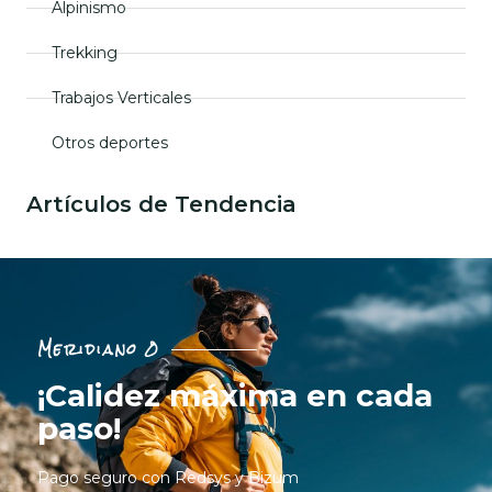
Alpinismo
Trekking
Trabajos Verticales
Otros deportes
Artículos de Tendencia
Meridiano 0
¡Calidez máxima en cada
paso!
Pago seguro con Redsys y Bizum