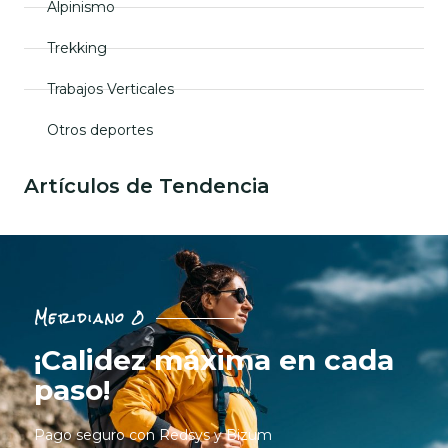
Alpinismo
Trekking
Trabajos Verticales
Otros deportes
Artículos de Tendencia
Meridiano 0
¡Calidez máxima en cada
paso!
Pago seguro con Redsys y Bizum