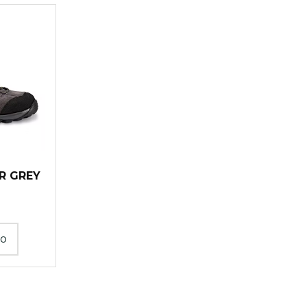
R GREY
to