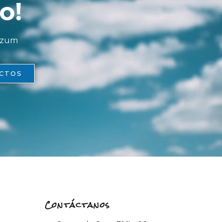
o!
Bizum
CTOS
Contáctanos