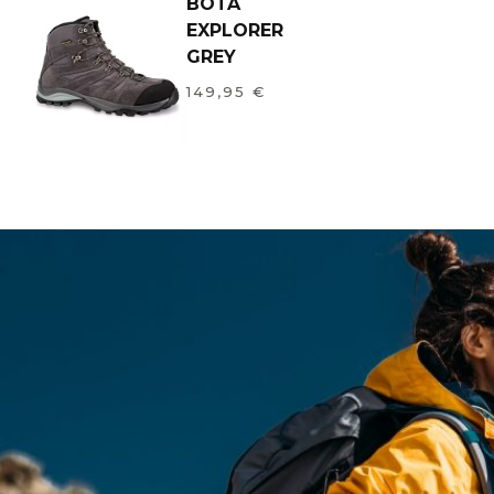
BOTA
EXPLORER
GREY
149,95
€