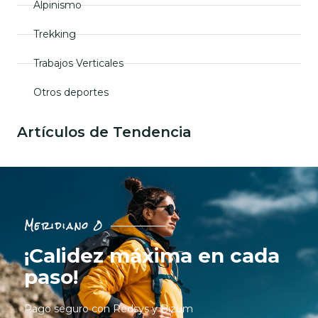
Alpinismo
Trekking
Trabajos Verticales
Otros deportes
Artículos de Tendencia
Meridiano 0
¡Calidez máxima en cada
paso!
Pago seguro con Redsys y Bizum