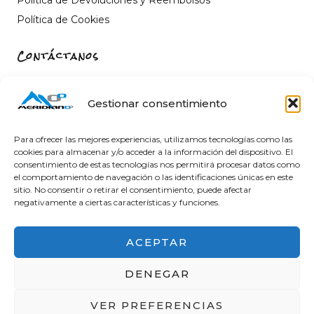
Política de Cookies
Contáctanos
Carrer de Sant Fèlix, 22, 12004 Castelló de la Plana,
Castelló
Gestionar consentimiento
964 26 11 16
info@meridiano-0.com
Para ofrecer las mejores experiencias, utilizamos tecnologías como las
cookies para almacenar y/o acceder a la información del dispositivo. El
consentimiento de estas tecnologías nos permitirá procesar datos como
el comportamiento de navegación o las identificaciones únicas en este
sitio. No consentir o retirar el consentimiento, puede afectar
@ 2025 Diseñado by
Clicacs.com
negativamente a ciertas características y funciones.
ACEPTAR
DENEGAR
Financiado por la Unión Europea – NextGenerationEU
VER PREFERENCIAS
en el Programa KIT Digital. Plan de Recuperación,