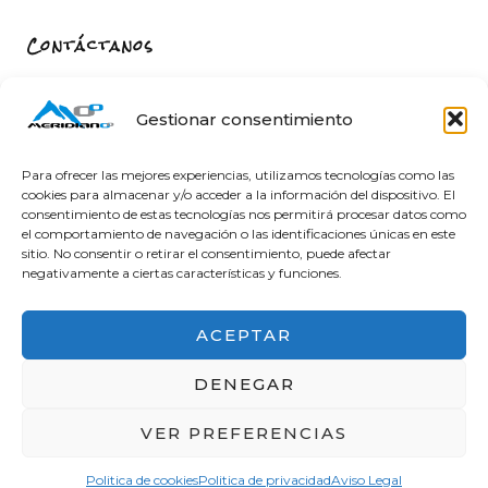
Contáctanos
Carrer de Sant Fèlix, 22, 12004 Castelló de la Plana,
Castelló
Gestionar consentimiento
964 26 11 16
info@meridiano-0.com
Para ofrecer las mejores experiencias, utilizamos tecnologías como las
cookies para almacenar y/o acceder a la información del dispositivo. El
consentimiento de estas tecnologías nos permitirá procesar datos como
el comportamiento de navegación o las identificaciones únicas en este
sitio. No consentir o retirar el consentimiento, puede afectar
@ 2025 Diseñado by
Clicacs.com
negativamente a ciertas características y funciones.
ACEPTAR
DENEGAR
Financiado por la Unión Europea – NextGenerationEU
VER PREFERENCIAS
en el Programa KIT Digital. Plan de Recuperación,
Transformación y Resiliencia de España «Next
Politica de cookies
Politica de privacidad
Aviso Legal
Generation EU». IMPORTE SUBVENCIONADO: 2000.00€