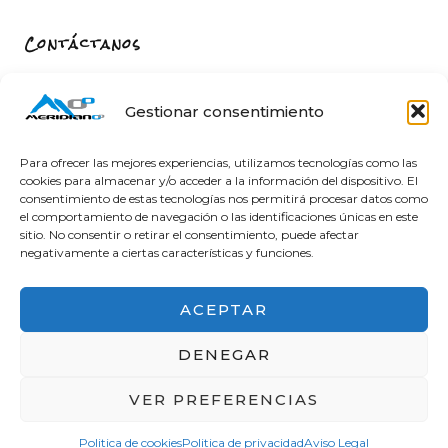
Contáctanos
Carrer de Sant Fèlix, 22, 12004 Castelló de la Plana,
Castelló
Gestionar consentimiento
964 26 11 16
info@meridiano-0.com
Para ofrecer las mejores experiencias, utilizamos tecnologías como las
cookies para almacenar y/o acceder a la información del dispositivo. El
consentimiento de estas tecnologías nos permitirá procesar datos como
el comportamiento de navegación o las identificaciones únicas en este
sitio. No consentir o retirar el consentimiento, puede afectar
@ 2025 Diseñado by
Clicacs.com
negativamente a ciertas características y funciones.
ACEPTAR
DENEGAR
Financiado por la Unión Europea – NextGenerationEU
VER PREFERENCIAS
en el Programa KIT Digital. Plan de Recuperación,
Transformación y Resiliencia de España «Next
Politica de cookies
Politica de privacidad
Aviso Legal
Generation EU». IMPORTE SUBVENCIONADO: 2000.00€