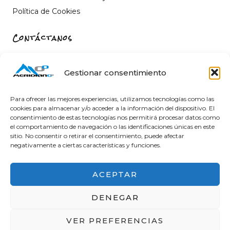
Política de Cookies
Contáctanos
Carrer de Sant Fèlix, 22, 12004 Castelló de la Plana,
Castelló
Gestionar consentimiento
964 26 11 16
info@meridiano-0.com
Para ofrecer las mejores experiencias, utilizamos tecnologías como las
cookies para almacenar y/o acceder a la información del dispositivo. El
consentimiento de estas tecnologías nos permitirá procesar datos como
el comportamiento de navegación o las identificaciones únicas en este
sitio. No consentir o retirar el consentimiento, puede afectar
@ 2025 Diseñado by
Clicacs.com
negativamente a ciertas características y funciones.
ACEPTAR
DENEGAR
Financiado por la Unión Europea – NextGenerationEU
VER PREFERENCIAS
en el Programa KIT Digital. Plan de Recuperación,