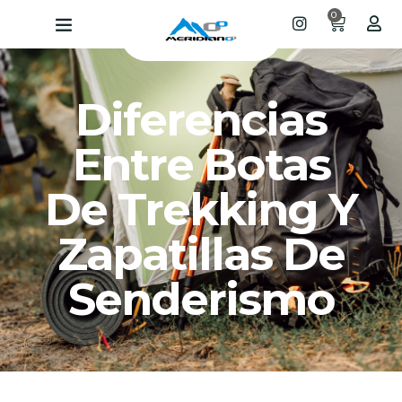
0
Diferencias
Entre Botas
De Trekking Y
Zapatillas De
Senderismo