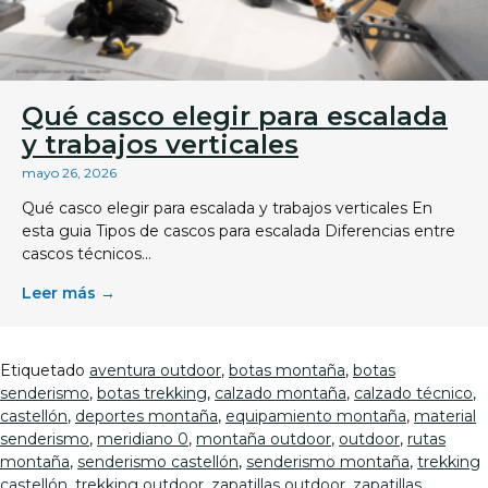
Qué casco elegir para escalada
y trabajos verticales
mayo 26, 2026
Qué casco elegir para escalada y trabajos verticales En
esta guia Tipos de cascos para escalada Diferencias entre
cascos técnicos...
Leer más →
Etiquetado
aventura outdoor
,
botas montaña
,
botas
senderismo
,
botas trekking
,
calzado montaña
,
calzado técnico
,
castellón
,
deportes montaña
,
equipamiento montaña
,
material
senderismo
,
meridiano 0
,
montaña outdoor
,
outdoor
,
rutas
montaña
,
senderismo castellón
,
senderismo montaña
,
trekking
castellón
,
trekking outdoor
,
zapatillas outdoor
,
zapatillas