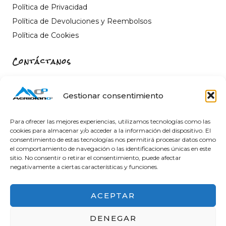
Política de Privacidad
Política de Devoluciones y Reembolsos
Política de Cookies
Contáctanos
Carrer de Sant Fèlix, 22, 12004 Castelló de la Plana,
Castelló
Gestionar consentimiento
964 26 11 16
info@meridiano-0.com
Para ofrecer las mejores experiencias, utilizamos tecnologías como las
cookies para almacenar y/o acceder a la información del dispositivo. El
consentimiento de estas tecnologías nos permitirá procesar datos como
el comportamiento de navegación o las identificaciones únicas en este
sitio. No consentir o retirar el consentimiento, puede afectar
@ 2025 Diseñado by
Clicacs.com
negativamente a ciertas características y funciones.
ACEPTAR
DENEGAR