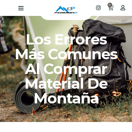
0
Los Errores
Más Comunes
Al Comprar
Material De
Montaña