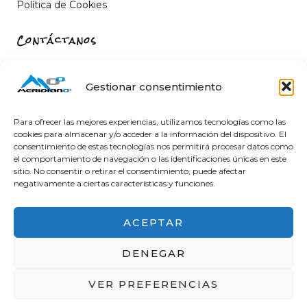
Política de Cookies
Contáctanos
Carrer de Sant Fèlix, 22, 12004 Castelló de la Plana,
Castelló
Gestionar consentimiento
964 26 11 16
info@meridiano-0.com
Para ofrecer las mejores experiencias, utilizamos tecnologías como las
cookies para almacenar y/o acceder a la información del dispositivo. El
consentimiento de estas tecnologías nos permitirá procesar datos como
el comportamiento de navegación o las identificaciones únicas en este
sitio. No consentir o retirar el consentimiento, puede afectar
@ 2025 Diseñado by
Clicacs.com
negativamente a ciertas características y funciones.
ACEPTAR
DENEGAR
Financiado por la Unión Europea – NextGenerationEU
VER PREFERENCIAS
en el Programa KIT Digital. Plan de Recuperación,
Transformación y Resiliencia de España «Next