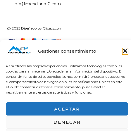
info@meridiano-0.com
@ 2025 Diseñado by
Clicacs.com
Gestionar consentimiento
Para ofrecer las mejores experiencias, utilizamos tecnologías como las
cookies para almacenar y/o acceder a la información del dispositivo. El
Financiado por la Unión Europea – NextGenerationEU
consentimiento de estas tecnologías nos permitirá procesar datos como
en el Programa KIT Digital. Plan de Recuperación,
el comportamiento de navegación o las identificaciones únicas en este
Transformación y Resiliencia de España «Next
sitio. No consentir o retirar el consentimiento, puede afectar
Generation EU». IMPORTE SUBVENCIONADO: 2000.00€
negativamente a ciertas características y funciones.
ACEPTAR
DENEGAR