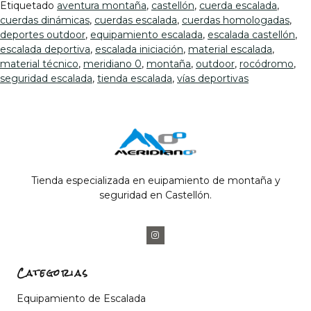
Etiquetado
aventura montaña
,
castellón
,
cuerda escalada
,
cuerdas dinámicas
,
cuerdas escalada
,
cuerdas homologadas
,
deportes outdoor
,
equipamiento escalada
,
escalada castellón
,
escalada deportiva
,
escalada iniciación
,
material escalada
,
material técnico
,
meridiano 0
,
montaña
,
outdoor
,
rocódromo
,
seguridad escalada
,
tienda escalada
,
vías deportivas
Tienda especializada en euipamiento de montaña y
seguridad en Castellón.
Categorias
Equipamiento de Escalada