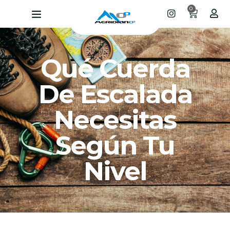
0
Qué Cuerda
De Escalada
Necesitas
Según Tu
Nivel