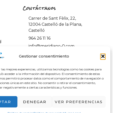
Contáctanos
Carrer de Sant Fèlix, 22,
12004 Castelló de la Plana,
Castelló
964 26 11 16
d
info@meridiano-0.com
ones y
Gestionar consentimiento
r las mejores experiencias, utilizamos tecnologías como las cookies para
o acceder a la información del dispositivo. El consentimiento de estas
 nos permitirá procesar datos como el comportamiento de navegación o
caciones únicas en este sitio. No consentir o retirar el consentimiento,
ar negativamente a ciertas características y funciones.
PTAR
DENEGAR
VER PREFERENCIAS
 – NextGenerationEU en el Programa KIT Digital.
ación y Resiliencia de España «Next Generation