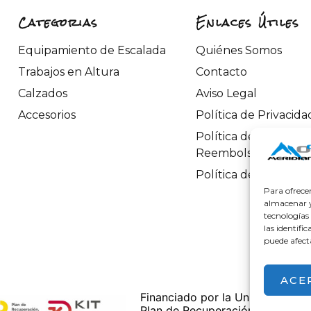
Categorias
Enlaces Útiles
Equipamiento de Escalada
Quiénes Somos
Trabajos en Altura
Contacto
Calzados
Aviso Legal
Accesorios
Política de Privacida
Política de Devoluci
Reembolsos
Política de Cookies
Para ofrece
almacenar y/
tecnologías
las identifi
puede afect
ACE
Financiado por la Unión Europea
Plan de Recuperación, Transform