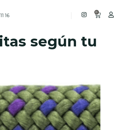
0
11 16
itas según tu