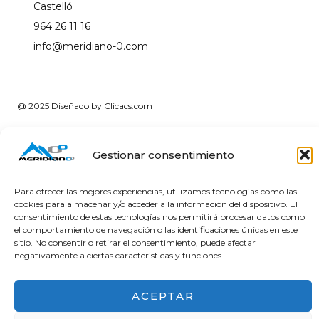
Castelló
964 26 11 16
info@meridiano-0.com
@ 2025 Diseñado by
Clicacs.com
Gestionar consentimiento
Para ofrecer las mejores experiencias, utilizamos tecnologías como las
cookies para almacenar y/o acceder a la información del dispositivo. El
Financiado por la Unión Europea – NextGenerationEU
consentimiento de estas tecnologías nos permitirá procesar datos como
en el Programa KIT Digital. Plan de Recuperación,
el comportamiento de navegación o las identificaciones únicas en este
Transformación y Resiliencia de España «Next
sitio. No consentir o retirar el consentimiento, puede afectar
Generation EU». IMPORTE SUBVENCIONADO: 2000.00€
negativamente a ciertas características y funciones.
ACEPTAR