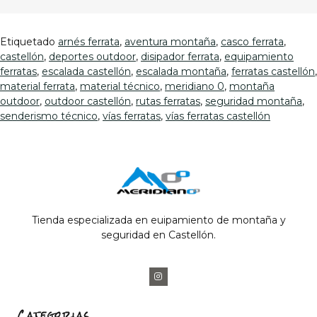
Etiquetado
arnés ferrata
,
aventura montaña
,
casco ferrata
,
castellón
,
deportes outdoor
,
disipador ferrata
,
equipamiento
ferratas
,
escalada castellón
,
escalada montaña
,
ferratas castellón
,
material ferrata
,
material técnico
,
meridiano 0
,
montaña
outdoor
,
outdoor castellón
,
rutas ferratas
,
seguridad montaña
,
senderismo técnico
,
vías ferratas
,
vías ferratas castellón
Tienda especializada en euipamiento de montaña y
seguridad en Castellón.
Categorias