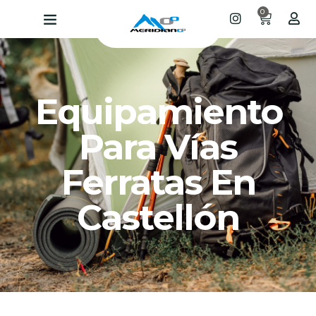
0
Equipamiento
Para Vías
Ferratas En
Castellón