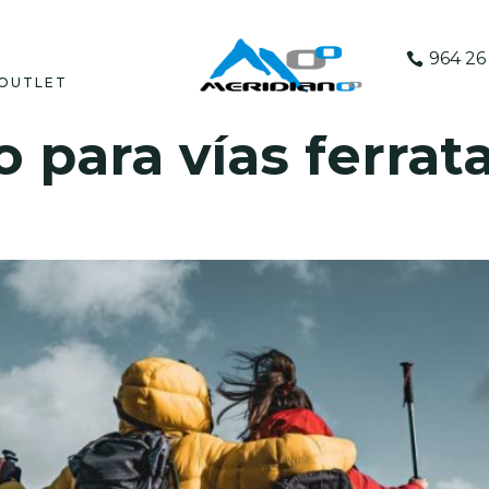
964 26 
OUTLET
 para vías ferrat