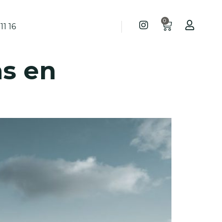
0
11 16
as en