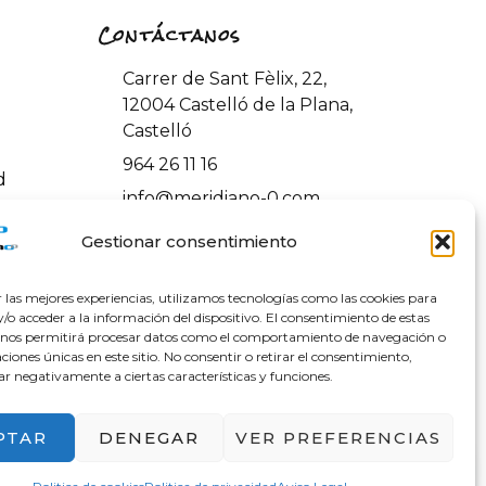
Contáctanos
Carrer de Sant Fèlix, 22,
12004 Castelló de la Plana,
Castelló
964 26 11 16
d
info@meridiano-0.com
ones y
Gestionar consentimiento
r las mejores experiencias, utilizamos tecnologías como las cookies para
o acceder a la información del dispositivo. El consentimiento de estas
 nos permitirá procesar datos como el comportamiento de navegación o
caciones únicas en este sitio. No consentir o retirar el consentimiento,
ar negativamente a ciertas características y funciones.
PTAR
DENEGAR
VER PREFERENCIAS
 – NextGenerationEU en el Programa KIT Digital.
ación y Resiliencia de España «Next Generation