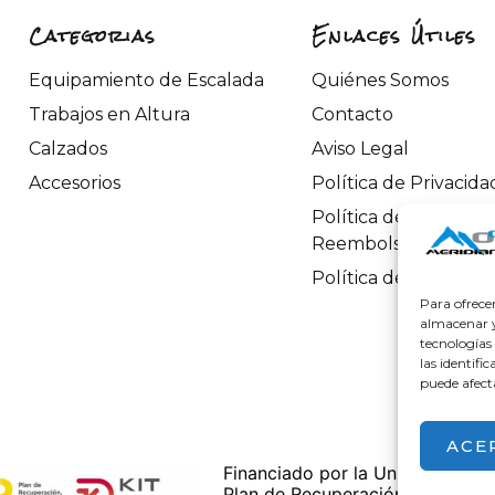
Categorias
Enlaces Útiles
Equipamiento de Escalada
Quiénes Somos
Trabajos en Altura
Contacto
Calzados
Aviso Legal
Accesorios
Política de Privacida
Política de Devoluci
Reembolsos
Política de Cookies
Para ofrece
almacenar y/
tecnologías
las identifi
puede afect
ACE
Financiado por la Unión Europea
Plan de Recuperación, Transform