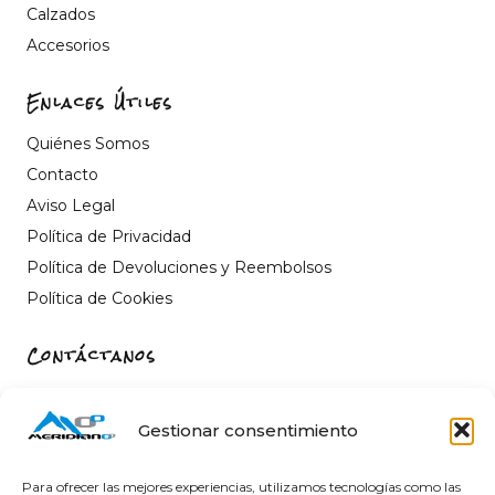
Calzados
Accesorios
Enlaces Útiles
Quiénes Somos
Contacto
Aviso Legal
Política de Privacidad
Política de Devoluciones y Reembolsos
Política de Cookies
Contáctanos
Carrer de Sant Fèlix, 22, 12004 Castelló de la Plana,
Castelló
Gestionar consentimiento
964 26 11 16
info@meridiano-0.com
Para ofrecer las mejores experiencias, utilizamos tecnologías como las