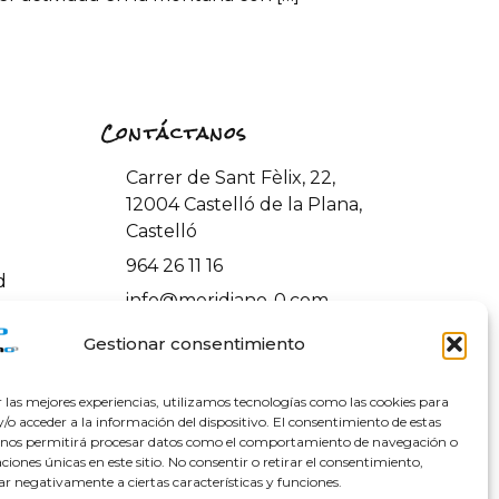
Contáctanos
Carrer de Sant Fèlix, 22,
12004 Castelló de la Plana,
Castelló
964 26 11 16
d
info@meridiano-0.com
ones y
Gestionar consentimiento
r las mejores experiencias, utilizamos tecnologías como las cookies para
o acceder a la información del dispositivo. El consentimiento de estas
 nos permitirá procesar datos como el comportamiento de navegación o
caciones únicas en este sitio. No consentir o retirar el consentimiento,
ar negativamente a ciertas características y funciones.