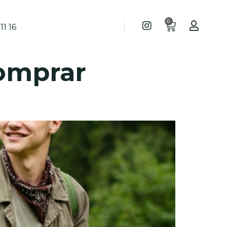
0
11 16
omprar