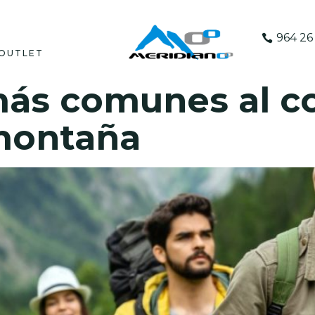
964 26 
OUTLET
más comunes al c
montaña