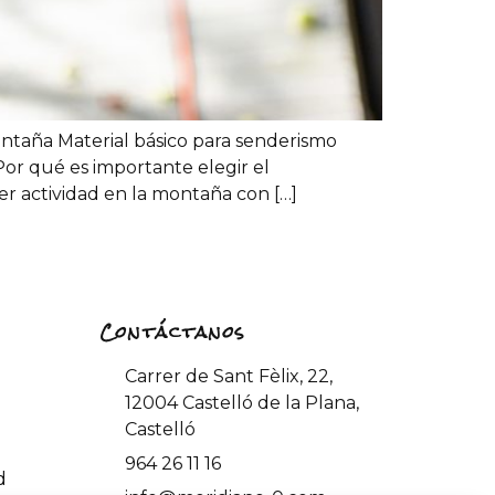
taña Material básico para senderismo
or qué es importante elegir el
r actividad en la montaña con […]
Contáctanos
Carrer de Sant Fèlix, 22,
12004 Castelló de la Plana,
Castelló
964 26 11 16
d