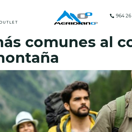
964 26 
OUTLET
más comunes al c
montaña