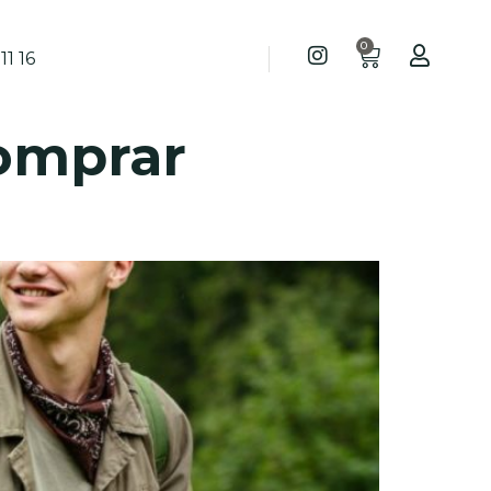
0
11 16
omprar