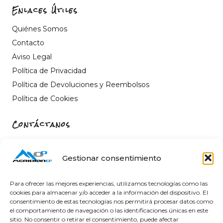
Enlaces Útiles
Quiénes Somos
Contacto
Aviso Legal
Política de Privacidad
Política de Devoluciones y Reembolsos
Política de Cookies
Contáctanos
Carrer de Sant Fèlix, 22, 12004 Castelló de la Plana,
Castelló
Gestionar consentimiento
964 26 11 16
info@meridiano-0.com
Para ofrecer las mejores experiencias, utilizamos tecnologías como las
cookies para almacenar y/o acceder a la información del dispositivo. El
consentimiento de estas tecnologías nos permitirá procesar datos como
el comportamiento de navegación o las identificaciones únicas en este
sitio. No consentir o retirar el consentimiento, puede afectar
@ 2025 Diseñado by
Clicacs.com