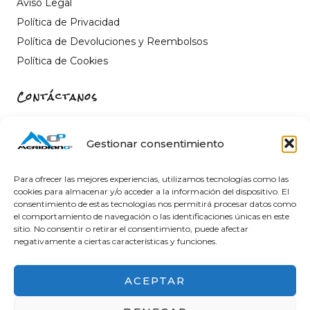
Aviso Legal
Política de Privacidad
Política de Devoluciones y Reembolsos
Política de Cookies
Contáctanos
Carrer de Sant Fèlix, 22, 12004 Castelló de la Plana,
Castelló
Gestionar consentimiento
964 26 11 16
info@meridiano-0.com
Para ofrecer las mejores experiencias, utilizamos tecnologías como las
cookies para almacenar y/o acceder a la información del dispositivo. El
consentimiento de estas tecnologías nos permitirá procesar datos como
el comportamiento de navegación o las identificaciones únicas en este
sitio. No consentir o retirar el consentimiento, puede afectar
@ 2025 Diseñado by
Clicacs.com
negativamente a ciertas características y funciones.
ACEPTAR