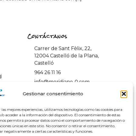
Contáctanos
Carrer de Sant Fèlix, 22,
12004 Castelló de la Plana,
Castelló
964 26 11 16
d
info@meridiano-0.com
ones y
Gestionar consentimiento
r las mejores experiencias, utilizamos tecnologías como las cookies para
o acceder a la información del dispositivo. El consentimiento de estas
 nos permitirá procesar datos como el comportamiento de navegación o
caciones únicas en este sitio. No consentir o retirar el consentimiento,
ar negativamente a ciertas características y funciones.