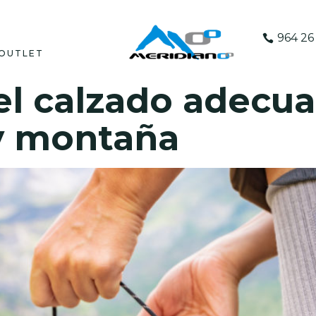
964 26 
OUTLET
el calzado adecu
y montaña