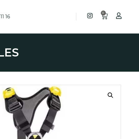
0
11 16
LES