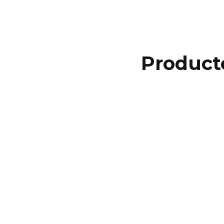
Product
Más
Equipamientos
Explora las últimas
incorporaciones en
equipamiento de montaña.
VER PRODUCTOS