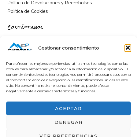
Política de Devoluciones y Reembolsos
Política de Cookies
Contáctanos
Carrer de Sant Fèlix, 22, 12004 Castelló de la Plana,
Castelló
Gestionar consentimiento
964 26 11 16
info@meridiano-0.com
Para ofrecer las mejores experiencias, utilizamos tecnologías como las
cookies para almacenar y/o acceder a la información del dispositivo. El
consentimiento de estas tecnologías nos permitirá procesar datos como
el comportamiento de navegación o las identificaciones únicas en este
sitio. No consentir o retirar el consentimiento, puede afectar
@ 2025 Diseñado by
Clicacs.com
negativamente a ciertas características y funciones.
ACEPTAR
DENEGAR
Financiado por la Unión Europea – NextGenerationEU
VER PREFERENCIAS