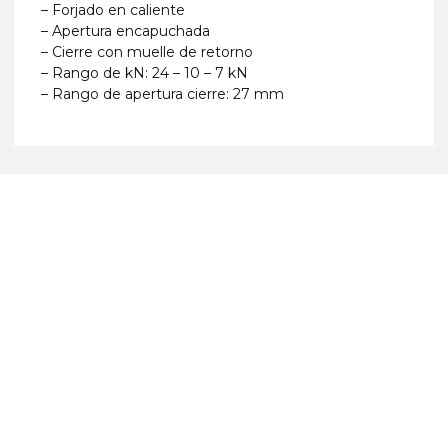
– Forjado en caliente
– Apertura encapuchada
– Cierre con muelle de retorno
– Rango de kN: 24 – 10 – 7 kN
– Rango de apertura cierre: 27 mm
Más Equipamientos
Explora las últimas incorporaciones en equipamiento de
montaña.
VER PRODUCTOS